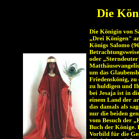
Die Kön
Die Königin von Sa
„Drei Königen" an 
Königs Salomo (961
Betrachtungsweise
oder „Sterndeuter
Matthäusevangeliu
um das Glaubensbe
Friedenskönig, zu
zu huldigen und I
bei Jesaja ist in
einem Land der ara
das damals als sag
nur die beiden ge
vom Besuch der „
Buch der Könige. 
Vorbild für die G