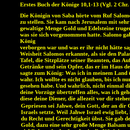
Erstes Buch der Könige 10,1-13 (Vgl. 2 Chr. 
Die Königin von Saba hörte vom Ruf Salomo
zu stellen. Sie kam nach Jerusalem mit seh
gewaltige Menge Gold und Edelsteine trugen,
was sie sich vorgenommen hatte. Salomo gab
König
verborgen war und was er ihr nicht hätte s
Weisheit Salomos erkannte, als sie den Palas
Tafel, die Sitzplätze seiner Beamten, das A
Getränke und sein Opfer, das er im Haus de
sagte zum König: Was ich in meinem Land üb
wahr. Ich wollte es nicht glauben, bis ich 
gesehen habe. Und wahrlich, nicht einmal d
deine Vorzüge übertreffen alles, was ich ge
diese deine Diener, die allezeit vor dir steh
Gepriesen sei Jahwe, dein Gott, der an dir
Israels setzte. Weil Jahwe Israel ewig liebt
du Recht und Gerechtigkeit übst. Sie gab 
Gold, dazu eine sehr große Menge Balsam 