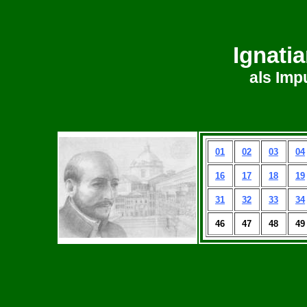
Ignati
als Imp
01
02
03
04
16
17
18
19
31
32
33
34
46
47
48
49