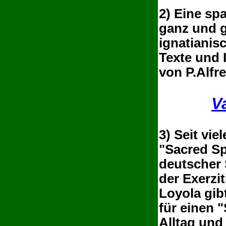
2) Eine sp
ganz und g
ignatianisc
Texte und 
von P.Alfre
V
3)
Seit vie
"Sacred Sp
deutscher 
der Exerzit
Loyola gib
für einen 
Alltag
und 