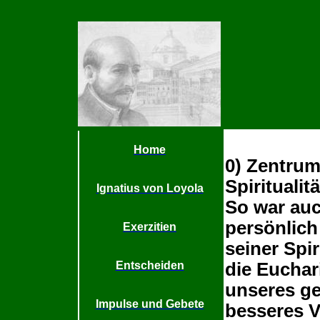
Home
0) Zentrum
Spiritualit
Ignatius von Loyola
So war auc
persönlich
Exerzitien
seiner Spir
Entscheiden
die Euchar
unseres gei
Impulse und Gebete
besseres V