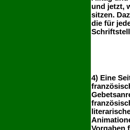
und jetzt,
sitzen. Da
die für je
Schriftstel
4) Eine Sei
französisch
Gebetsanr
französisc
literarisc
Animatione
Vorgaben f