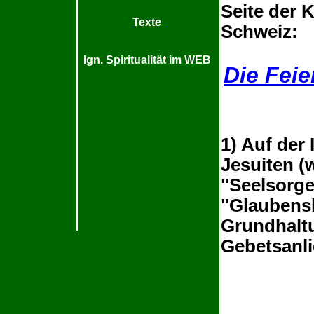
Seite der 
Texte
Schweiz:
Ign. Spiritualität im WEB
Die Feie
1) Auf der
Jesuiten (
"Seelsorge 
"Glaubensl
Grundhalt
Gebetsanli