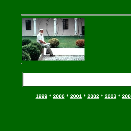
1999
*
2000
*
2001
*
2002
*
2003
*
200