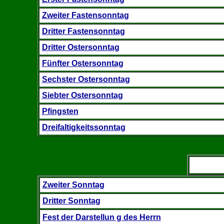
Zweiter Fastensonntag
Dritter Fastensonntag
Dritter Ostersonntag
Fünfter Ostersonntag
Sechster Ostersonntag
Siebter Ostersonntag
Pfingsten
Dreifaltigkeitssonntag
Zweiter Sonntag
Dritter Sonntag
Fest der Darstellun g des Herrn