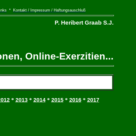
inks
*
Kontakt / Impressum / Haftungsauschluß
P. Heribert Graab S.J.
ionen,
Online-Exerzitien...
2012
*
2013
*
2014
*
2015
*
2016
*
2017