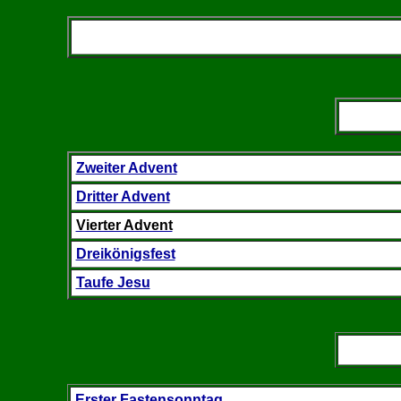
Zweiter Advent
Dritter Advent
Vierter Advent
Dreikönigsfest
Taufe Jesu
Erster Fastensonntag