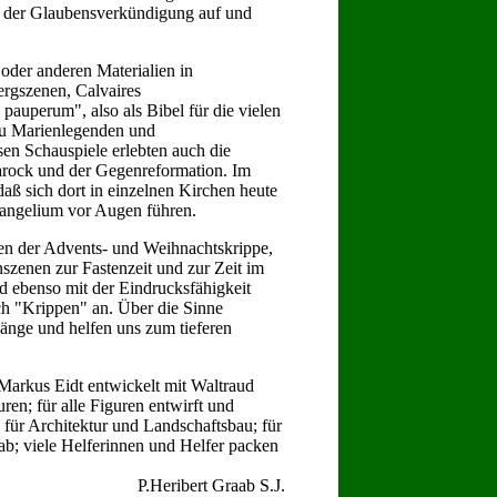
el der Glaubensverkündigung auf und
oder anderen Materialien in
ergszenen, Calvaires
pauperum", also als Bibel für die vielen
zu Marienlegenden und
sen Schauspiele erlebten auch die
 Barock und der Gegenreformation. Im
aß sich dort in einzelnen Kirchen heute
vangelium vor Augen führen.
en der Advents- und Weihnachtskrippe,
szenen zur Fastenzeit und zur Zeit im
d ebenso mit der Eindrucksfähigkeit
ch "Krippen" an. Über die Sinne
änge und helfen uns zum tieferen
Markus Eidt entwickelt mit Waltraud
en; für alle Figuren entwirft und
 für Architektur und Landschaftsbau; für
ab; viele Helferinnen und Helfer packen
P.Heribert Graab S.J.