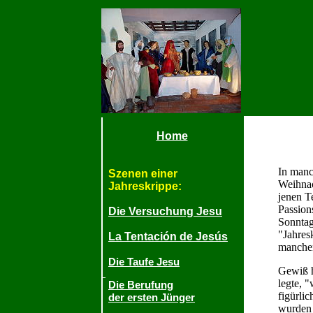
Home
In manc
Szenen einer
Weihnac
Jahreskrippe
:
jenen T
Passion
Die Versuchung Jesu
Sonntag
"Jahres
La Tentación de Jesús
manchen
Die Taufe Jesu
Gewiß h
legte, "
Die Berufung
figürli
der ersten Jünger
wurden a