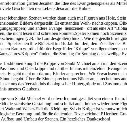
enreformation griffen Jesuiten die Idee des Evangelienspieles als Mitt
n viele Geschichten des Lebens Jesu auf die Bühne.
ieser lebendigen Szenen wurden dann auch mit Figuren aus Holz, Stein 
ensionalen Bildern dargestellt: Es entstanden Weih- nachtskrippen, Ölb
gungsgruppen) und andere Evange- lienszenen - oft als eine Art "Biblia 
n, die nicht lesen und schreiben konnten.Später kamen noch Szenen 
rscheinungen (z.B. die Lourdesgrotten) hinzu. Wie die geistlich-religiö
lten" Spielszenen ihre Blütezeit im 16. Jahrhundert, dem Zeitalter des
schen Raum wurde dafür der Begriff der "Krippe" verallgemeinert, so d
anz-Jahres-Krippen" finden, die Sonntag für Sonntag das jeweilige E
e Traditionen knüpft die Krippe von Sankt Michael an an mit den Szen
 Passions- und Osterkrippe und darüber hinaus mit einzelnen Evangelien
reis. Es geht nicht nur darum, Kinder ansprechen. Wir Erwachsenen sin
 Sinne begabt. Über die Sinne sprechen uns Bilder an, sprechen uns au
eln sie uns das Verständnis theologischer Hintergründe und Zusammenh
dnis unseres Glaubens.
ppe von Sankt Michael wird entworfen und gestaltet von einem Team: 
idt die szenische Gestaltung und schnitzt auch immer wieder neue Figur
ert Waltraud Weber-Eidt die Kleidung; Sylvio Krüger ist verantwortlich
ologische Beratung und für die deutenden Texte zeichnet P.Heribert Gra
 Aufbau und Umbau der Szenen. Ein herzliches Dankeschön!