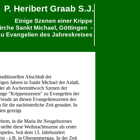
P. Heribert Graab S.J.
Einige Szenen einer Krippe
irche Sankt Michael, Göttingen -
zu Evangelien des Jahreskreises
aditionellen Abschluß der
igen Jahren in Sankt Michael der Anlaß,
 der ab Aschermittwoch Szenen der
inige "Krippenszenen" zu Evangelien der
n Freude an diesen Evangelienszenen des
r die nachösterliche Zeit gestaltet. In
en gezeigt.
ehem, in die Maria ihr Neugeborenes
 stellte diese Weihnachtsszene als erster
spieles. Seit dem 13. Jahrhundert
ist - z.B. in Oberammergau. In der Zeit