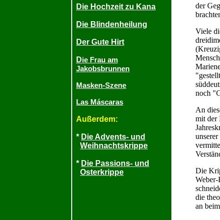
der Geg
Die Hochzeit zu Kana
brachte
Die Blindenheilung
Viele d
dreidim
Der Gute Hirt
(Kreuzi
Mensche
D
ie Frau am
Mariene
Jakobsbrunnen
"gestel
süddeut
Masken-Szene
noch "G
Las Máscaras
An dies
mit der
Außerdem:
Jahresk
unserer
*
Die Advents- und
vermitt
Weihnachtskrippe
Verstän
*
Die Passions- und
Die Kri
Osterkrippe
Weber-E
schneid
die the
an beim