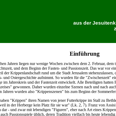
aus der Jesuitenk
Einführung
hen Jahren liegen nur wenige Wochen zwischen dem 2. Februar, dem tr
htszeit, und dem Beginn der Fasten- und Passionszeit. Das war vor ein
eil der Krippenlandschaft rund um die Stadt Jerusalem stehenzulassen,
s- und Ostergeschichte aufnimmt. So wurden für die "Zwischenzeit" e
e im Jahreskreis und der Fastenzeit entwickelt. Alle Beteiligten hatte
kreises" gewonnen. Daher wurden einzelne Szenen nach und nach auch fü
 Jahren wurden also "Krippenszenen" bis zum Beginn der Sommerferi
aben "Krippen" ihren Namen von jener Futterkrippe im Stall zu Bethl
weil in der Herberge kein Platz für sie war" (Lk. 2, 7). Franz von Assisi
ch dar - und zwar mit lebendigen "Figuren", eher nach Art eines Krippen
uch Passionsspiele üblich, deren Tradition vielfach bis heute lebendig 