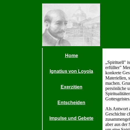
Home
„Spirituell" 
erfüllter" Me
Ignatius von Loyola
konkrete Gest
Materiellen, 
machen. Grund
Exerzitien
persönliche u
Spiritualität
Gottesgeistes
Entscheiden
Als Antwort a
Geschichte ch
Impulse und Gebete
zusammengefaß
aber aus der 
um eine Spiri