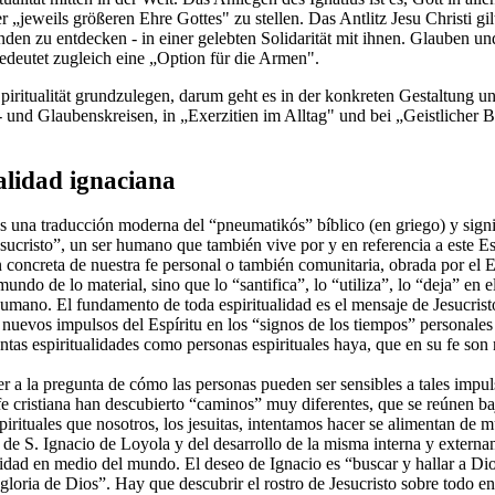
r „jeweils größeren Ehre Gottes" zu stellen. Das Antlitz Jesu Christi gi
den zu entdecken - in einer gelebten Solidarität mit ihnen. Glauben und
 bedeutet zugleich eine „Option für die Armen".
piritualität grundzulegen, darum geht es in der konkreten Gestaltung u
 und Glaubenskreisen, in „Exerzitien im Alltag" und bei „Geistlicher B
alidad ignaciana
es una traducción moderna del “pneumatikós” bíblico (en griego) y signi
esucristo”, un ser humano que también vive por y en referencia a este Espí
 concreta de nuestra fe personal o también comunitaria, obrada por el E
undo de lo material, sino que lo “santifica”, lo “utiliza”, lo “deja” en e
ano. El fundamento de toda espiritualidad es el mensaje de Jesucrist
s nuevos impulsos del Espíritu en los “signos de los tiempos” personales y
antas espiritualidades como personas espirituales haya, que en su fe son 
r a la pregunta de cómo las personas pueden ser sensibles a tales impulso
fe cristiana han descubierto “caminos” muy diferentes, que se reúnen ba
pirituales que nosotros, los jesuitas, intentamos hacer se alimentan de 
d de S. Ignacio de Loyola y del desarrollo de la misma interna y externam
lidad en medio del mundo. El deseo de Ignacio es “buscar y hallar a Dios
gloria de Dios”. Hay que descubrir el rostro de Jesucristo sobre todo en 