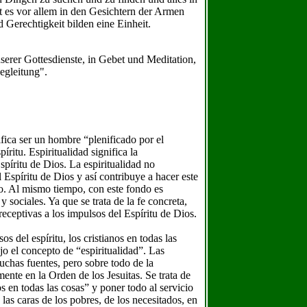
lt es vor allem in den Gesichtern der Armen
 Gerechtigkeit bilden eine Einheit.
nserer Gottesdienste, in Gebet und Meditation,
egleitung".
fica ser un hombre “plenificado por el
ritu. Espiritualidad significa la
spíritu de Dios. La espiritualidad no
l Espíritu de Dios y así contribuye a hacer este
o. Al mismo tiempo, con este fondo es
 sociales. Ya que se trata de la fe concreta,
receptivas a los impulsos del Espíritu de Dios.
s del espíritu, los cristianos en todas las
jo el concepto de “espiritualidad”. Las
muchas fuentes, pero sobre todo de la
ente en la Orden de los Jesuitas. Se trata de
 en todas las cosas” y poner todo al servicio
las caras de los pobres, de los necesitados, en