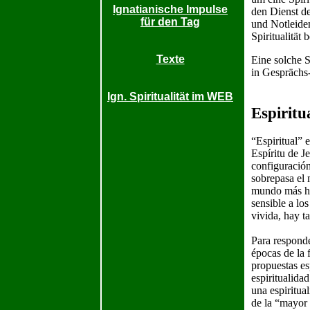
Ignatianische Impulse
den Dienst de
für den Tag
und Notleiden
Spiritualität
Texte
Eine solche S
in Gesprächs-
Ign. Spiritualität im WEB
Espiritu
“Espiritual” 
Espíritu de J
configuración
sobrepasa el m
mundo más hum
sensible a lo
vivida, hay t
Para responde
épocas de la 
propuestas es
espiritualida
una espiritua
de la “mayor 