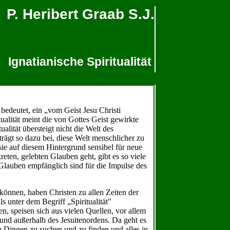
P. Heribert Graab S.J.
Ignatianische Spiritualität
 bedeutet, ein „vom Geist Jesu Christi
tualität meint die von Gottes Geist gewirkte
alität übersteigt nicht die Welt des
 trägt so dazu bei, diese Welt menschlicher zu
 sie auf diesem Hintergrund sensibel für neue
eten, gelebten Glauben geht, gibt es so viele
m Glauben empfänglich sind für die Impulse des
können, haben Christen zu allen Zeiten der
s unter dem Begriff „Spiritualität"
, speisen sich aus vielen Quellen, vor allem
b und außerhalb des Jesuitenordens. Da geht es
len Dingen zu suchen und zu finden und alles in