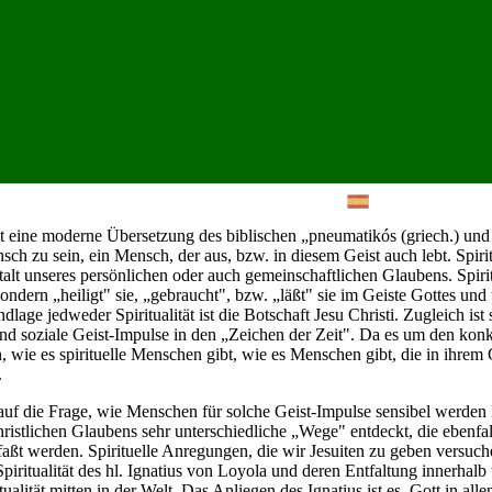
ist eine moderne Übersetzung des biblischen „pneumatikós (griech.) und
nsch zu sein, ein Mensch, der aus, bzw. in diesem Geist auch lebt. Spiri
alt unseres persönlichen oder auch gemeinschaftlichen Glaubens. Spiritu
sondern „heiligt" sie, „gebraucht", bzw. „läßt" sie im Geiste Gottes und
lage jedweder Spiritualität ist die Botschaft Jesu Christi. Zugleich ist
nd soziale Geist-Impulse in den „Zeichen der Zeit". Da es um den konkr
en, wie es spirituelle Menschen gibt, wie es Menschen gibt, die in ihre
.
uf die Frage, wie Menschen für solche Geist-Impulse sensibel werden 
ristlichen Glaubens sehr unterschiedliche „Wege" entdeckt, die ebenfall
t werden. Spirituelle Anregungen, die wir Jesuiten zu geben versuchen
Spiritualität des hl. Ignatius von Loyola und deren Entfaltung innerhal
tualität mitten in der Welt. Das Anliegen des Ignatius ist es, Gott in al