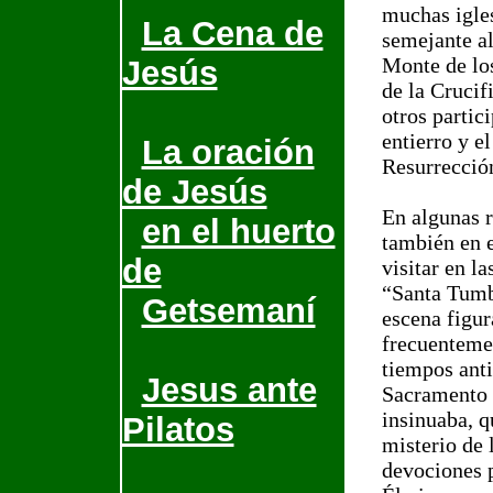
muchas igle
La Cena de
semejante al
Monte de los
Jesús
de la Crucif
otros partic
entierro y e
La oración
Resurrecció
de Jesús
En algunas r
en el huerto
también en e
de
visitar en l
“Santa Tumb
Getsemaní
escena figur
frecuentemen
tiempos ant
Jesus ante
Sacramento d
insinuaba, q
Pilatos
misterio de 
devociones p