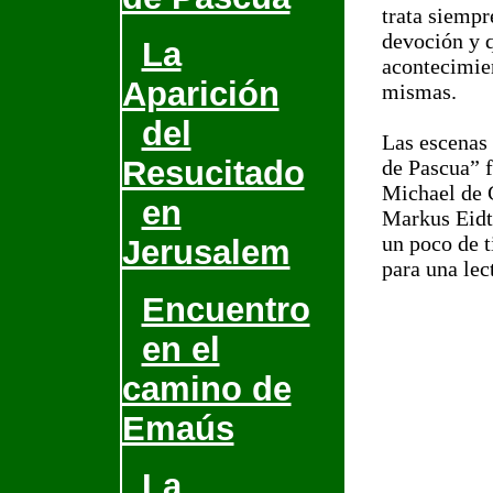
trata siempr
devoción y q
La
acontecimien
Aparición
mismas.
del
Las escenas 
Resucitado
de Pascua” f
Michael de 
en
Markus Eidt
un poco de 
Jerusalem
para una lec
Encuentro
en el
camino de
Emaús
La