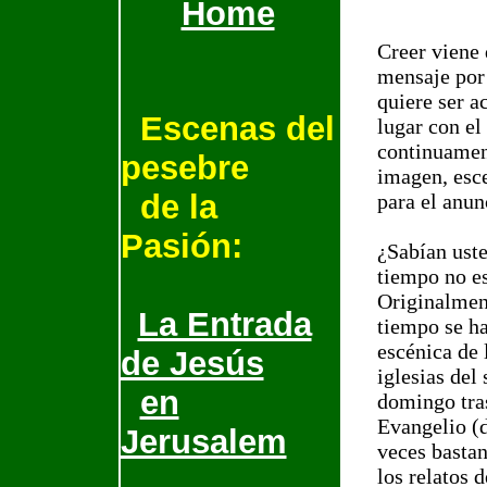
Home
Creer viene 
mensaje por 
quiere ser a
Escenas del
lugar con el
continuamen
pesebre
imagen, esc
de la
para el anunc
Pasión
:
¿Sabían ust
tiempo no e
Originalment
La Entrada
tiempo se ha
escénica de 
de Jesús
iglesias del
en
domingo tra
Evangelio (d
Jerusalem
veces bastan
los relatos 