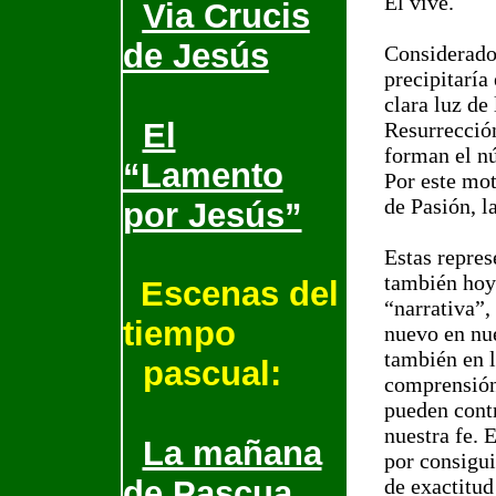
Él vive.
Via Crucis
de Jesús
Considerado 
precipitaría
clara luz de
El
Resurrección
forman el nú
“Lamento
Por este mot
de Pasión, l
por Jesús”
Estas repres
también hoy 
Escenas del
“narrativa”,
tiempo
nuevo en nue
también en 
pascual:
comprensión
pueden cont
nuestra fe. 
La mañana
por consigui
de Pascua
de exactitud